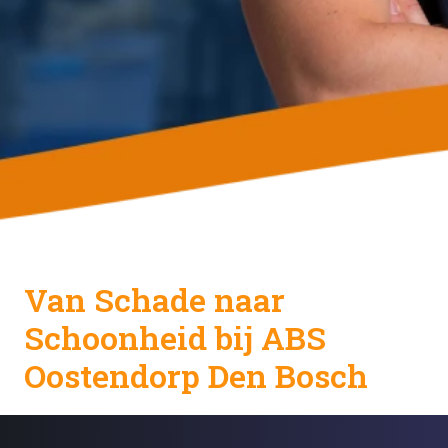
Van Schade naar 
Schoonheid bij ABS 
Oostendorp Den Bosch