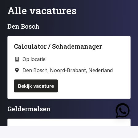
Alle vacatures
Den Bosch
Calculator / Schademanager
Op locatie
Den Bosch
,
Noord-Brabant
,
Nederland
Bekijk vacature
Geldermalsen
https:
Chauffeur CE Autotransport (regio
Den Bosch/Tilburg)