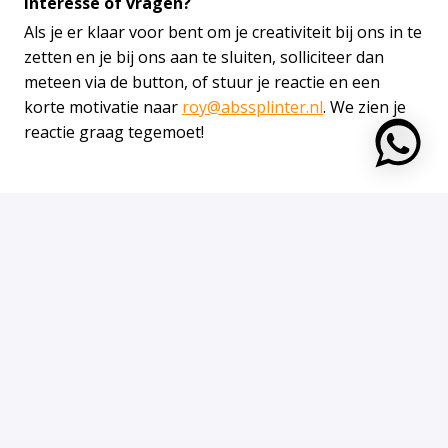
Interesse of vragen?
Als je er klaar voor bent om je creativiteit bij ons in te
zetten en je bij ons aan te sluiten, solliciteer dan
meteen via de button, of stuur je reactie en een
korte motivatie naar
roy@abssplinter.nl
. We zien je
reactie graag tegemoet!
https:
Solliciteren
Solliciteer met WhatsApp
of