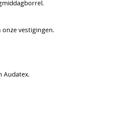
agmiddagborrel.
 onze vestigingen.
n Audatex.