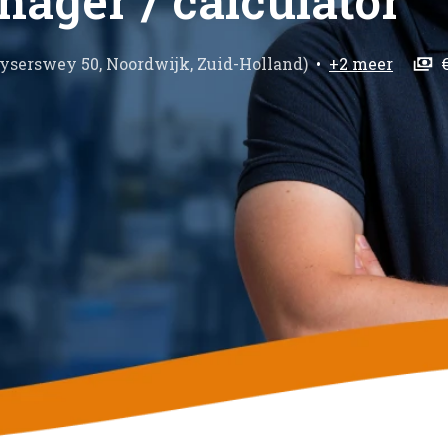
ager / calculator
yserswey 50
,
Noordwijk
,
Zuid-Holland
)
•
+2 meer