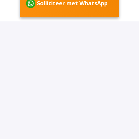
Solliciteer met WhatsApp
of
Solliciteren met Indeed
Deel vacature