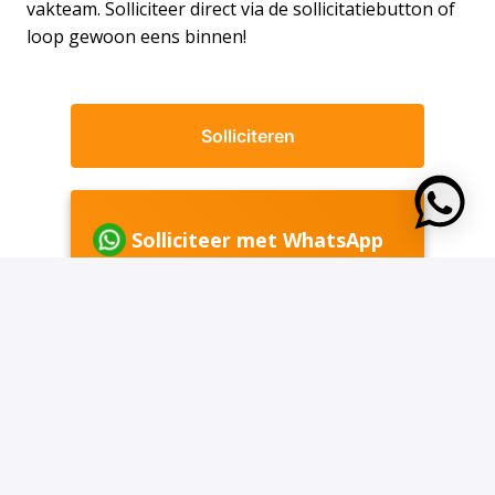
vakteam. Solliciteer direct via de sollicitatiebutton of
loop gewoon eens binnen!
Solliciteren
https:
Solliciteer met WhatsApp
of
Solliciteren met Indeed