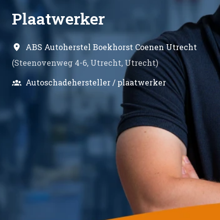
Plaatwerker
ABS Autoherstel Boekhorst Coenen Utrecht
(
Steenovenweg 4-6
,
Utrecht
,
Utrecht
)
Autoschadehersteller / plaatwerker