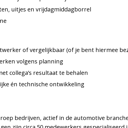
en, uitjes en vrijdagmiddagborrel
ine
twerker of vergelijkbaar (of je bent hiermee bez
erken volgens planning
t collega’s resultaat te behalen
jke én technische ontwikkeling
oep bedrijven, actief in de automotive branche
ngen zijn circa 50 medewerkers gespecialiseerd