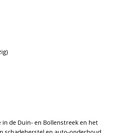
ig)
 in de Duin- en Bollenstreek en het
 in schadeherstel en auto-onderhoud.