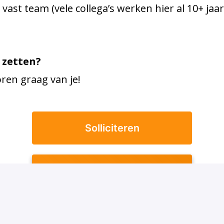
vast team (vele collega’s werken hier al 10+ jaa
 zetten?
oren graag van je!
Solliciteren
Solliciteer met WhatsApp
of