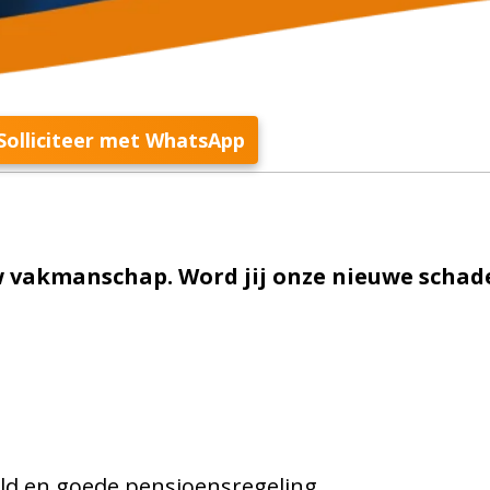
Solliciteer met WhatsApp
w vakmanschap. Word jij onze nieuwe schad
ld en goede pensioensregeling