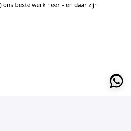
r) ons beste werk neer – en daar zijn
https: