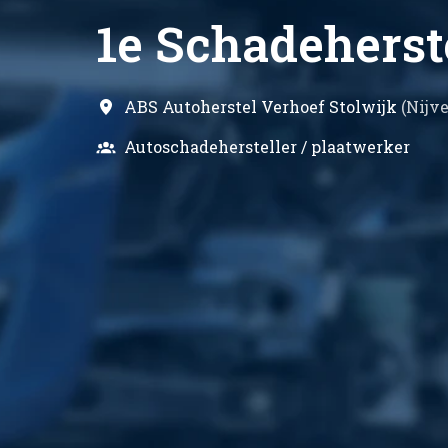
1e Schadeherste
ABS Autoherstel Verhoef Stolwijk
(
Nijv
Autoschadehersteller / plaatwerker