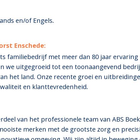
ands en/of Engels.
orst Enschede:
s familiebedrijf met meer dan 80 jaar ervaring
jn we uitgegroeid tot een toonaangevend bedrij
an het land. Onze recente groei en uitbreidi
 kwaliteit en klanttevredenheid.
erdeel van het professionele team van ABS Boe
 mooiste merken met de grootste zorg en precisi
ovatieve omgeving. Wij zijn altijd in beweging 