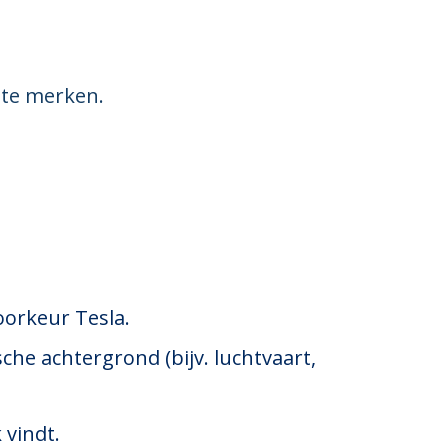
ste merken.
oorkeur Tesla.
sche achtergrond (bijv. luchtvaart,
 vindt.