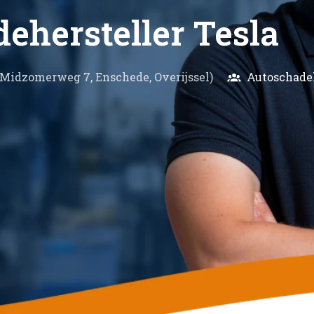
hersteller Tesla
Midzomerweg 7
,
Enschede
,
Overijssel
)
Autoschadeh