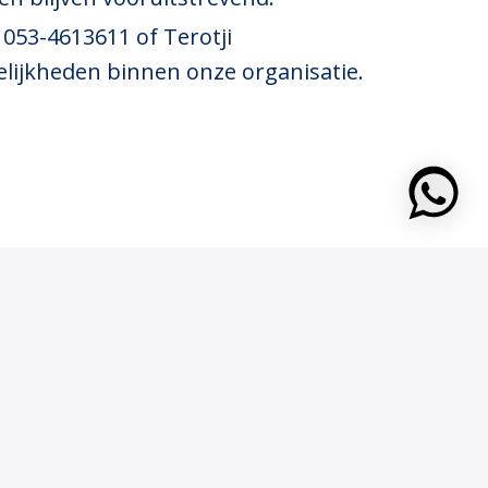
053-4613611 of Terotji
elijkheden binnen onze organisatie.
https: