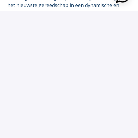
het nieuwste gereedschap in een dynamische en
innovatieve omgeving. Wij zijn altijd in beweging en
blijven vooruitstrevend.
Solliciteren
Solliciteer met WhatsApp
of
Solliciteren met Indeed