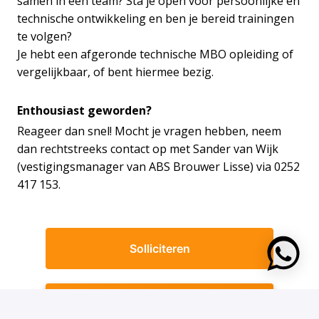
samen in een team? Sta je open voor persoonlijke en
technische ontwikkeling en ben je bereid trainingen
te volgen?
Je hebt een afgeronde technische MBO opleiding of
vergelijkbaar, of bent hiermee bezig.
Enthousiast geworden?
Reageer dan snel! Mocht je vragen hebben, neem
dan rechtstreeks contact op met Sander van Wijk
(vestigingsmanager van ABS Brouwer Lisse) via 0252
417 153.
Solliciteren
https:
Solliciteer met WhatsApp