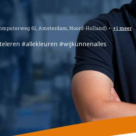
omputerweg 61
,
Amsterdam
,
Noord-Holland
)
•
+1 meer
eleren #allekleuren #wijkunnenalles