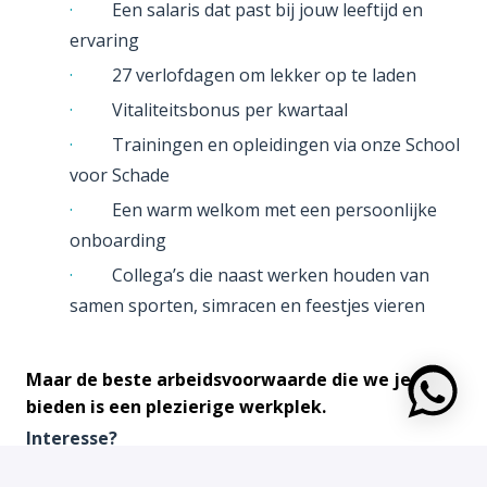
·
Een salaris dat past bij jouw leeftijd en
ervaring
·
27 verlofdagen om lekker op te laden
·
Vitaliteitsbonus per kwartaal
·
Trainingen en opleidingen via onze School
voor Schade
·
Een warm welkom met een persoonlijke
onboarding
·
Collega’s die naast werken houden van
samen sporten, simracen en feestjes vieren
Maar de beste arbeidsvoorwaarde die we je
https:
bieden is een plezierige werkplek.
Interesse?
Spreekt deze vacature jou aan en wil je meer